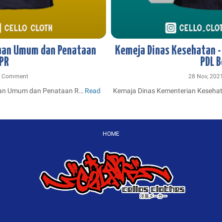
KONVEKSI JOGJA
KONVEKSI KEMEJA
BORDIR KEMEJA
DESAIN KEMEJA
JOGJ
jaan Umum dan Penataan
Kemeja Dinas Kesehatan -
PANGAN
KONVEKSI KEMEJA PDL PDH
KONVEKSI KEMEJA DINAS
KONVEKSI 
PR
PDL B
a Comment
28 Nov, 20
aan Umum dan Penataan R…
Read
Kemaja Dinas Kementerian Keseha
emeja
nas
apangan
kerjaan
HOME
mum
an
enataan
uang
UPR