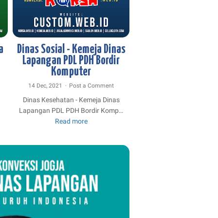
BORDIR KEMEJA
DESAIN KEMEJA
JOGJA KONVEKSI
KONVEKSI JOGJA
KONVEKSI KEMEJA
KONVEKSI KEMEJA DINAS
KONVEKSI KEMEJA LAPANGAN
a
Dinas Sosial - Kemeja Dinas
KONVEKSI KEMEJA PDL PDH
Lapangan PDL PDH Bordir
Komputer
14 Dec, 2021
Post a Comment
Dinas Kesehatan - Kemeja Dinas
Lapangan PDL PDH Bordir Komp…
Read more
Dinas
n
Sosial
-
Kemeja
Dinas
Lapangan
PDL
PDH
Bordir