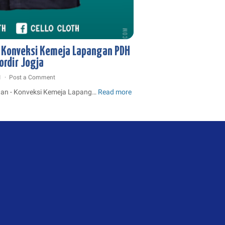
A KONVEKSI
KONVEKSI JOGJA
KONVEKSI KEMEJA
 Konveksi Kemeja Lapangan PDH
KEMEJA LAPANGAN
KONVEKSI KEMEJA PDL PDH
ordir Jogja
21
Post a Comment
tan - Konveksi Kemeja Lapang…
Read more
Kemeja
Dinas
Kesehatan
-
Konveksi
Kemeja
Lapangan
PDH
PDL
Bordir
Jogja