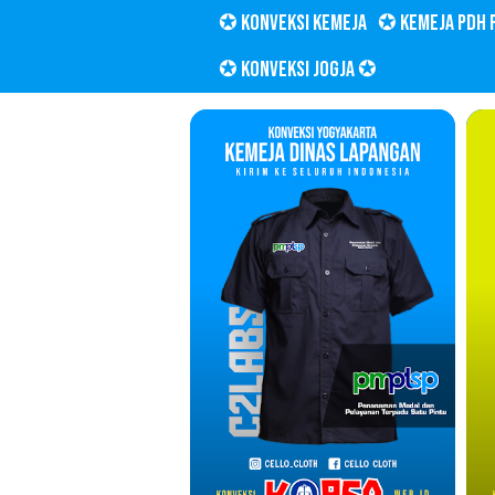
✪ KONVEKSI KEMEJA
✪ KEMEJA PDH 
✪ KONVEKSI JOGJA
✪