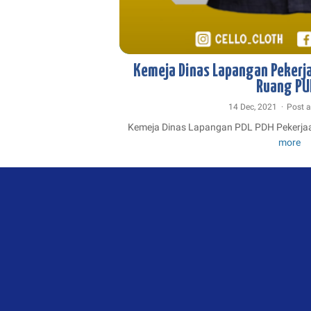
BORDIR KEMEJA
DESAIN KEMEJA
JOGJA KONVEKSI
Kemeja Dinas Lapangan Peker
KONVEKSI KEMEJA DINAS
KONVEKSI KEMEJA LA
Ruang PU
14 Dec, 2021
Post 
Kemeja Dinas Lapangan PDL PDH Pekerj
K
more
Di
L
Pe
U
d
P
R
P