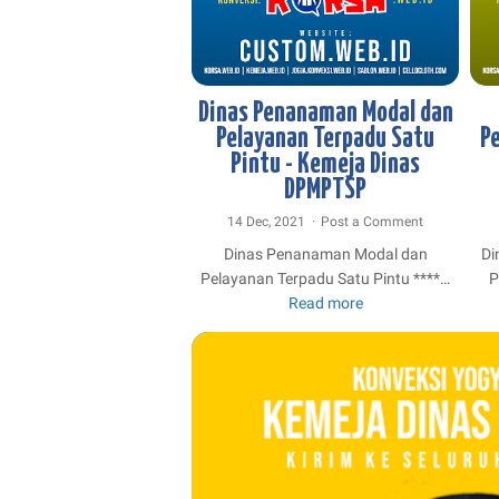
BORDIR KEMEJA
DESAIN KEMEJA
JOGJA KONVEKSI
KONVEKSI JOGJA
KONVEKSI KEMEJA
KONVEKSI KEMEJA DINAS
K
KONVEKSI KEMEJA LAPANGAN
Dinas Penanaman Modal dan
KONVEKSI KEMEJA PDL PDH
Pelayanan Terpadu Satu
P
Pintu - Kemeja Dinas
DPMPTSP
14 Dec, 2021
Post a Comment
Dinas Penanaman Modal dan
Di
Pelayanan Terpadu Satu Pintu ****…
P
Read more
Dinas
Penanaman
Modal
dan
Pelayanan
Terpadu
Satu
Pintu