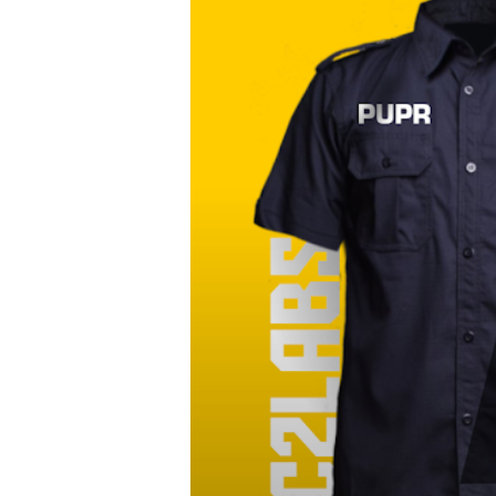
-
Kemeja
Dinas
DPMPTSP